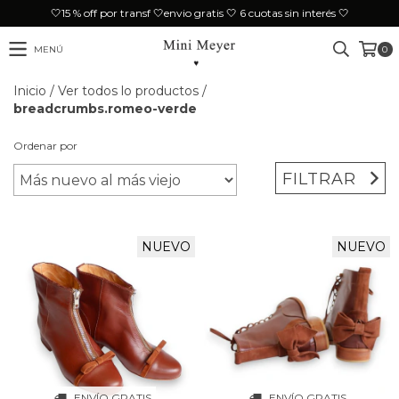
🤍15 % off por transf 🤍envio gratis 🤍 6 cuotas sin interés 🤍
MENÚ
0
Inicio
/
Ver todos lo productos
/
breadcrumbs.romeo-verde
Ordenar por
FILTRAR
NUEVO
NUEVO
ENVÍO GRATIS
ENVÍO GRATIS