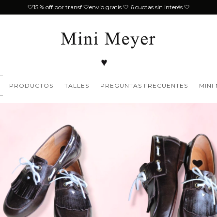
🤍15 % off por transf 🤍envio gratis 🤍 6 cuotas sin interés 🤍
PRODUCTOS
TALLES
PREGUNTAS FRECUENTES
MINI