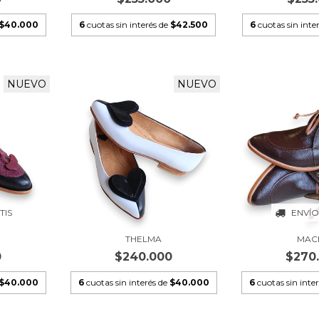
$40.000
6
cuotas sin interés de
$42.500
6
cuotas sin inte
NUEVO
NUEVO
TIS
ENVÍO
THELMA
MAC
0
$240.000
$270
$40.000
6
cuotas sin interés de
$40.000
6
cuotas sin inte