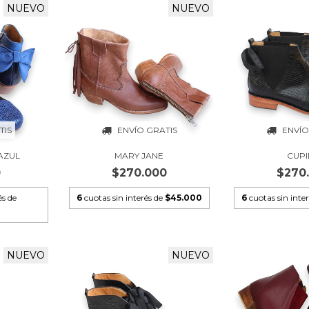
NUEVO
NUEVO
TIS
ENVÍO GRATIS
ENVÍO
AZUL
MARY JANE
CUP
0
$270.000
$270
és de
6
cuotas sin interés de
$45.000
6
cuotas sin inte
NUEVO
NUEVO