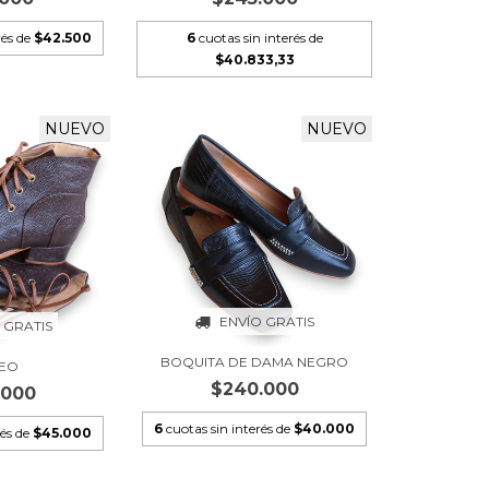
rés de
$42.500
6
cuotas sin interés de
$40.833,33
NUEVO
NUEVO
ENVÍO GRATIS
 GRATIS
BOQUITA DE DAMA NEGRO
EO
$240.000
.000
6
cuotas sin interés de
$40.000
rés de
$45.000