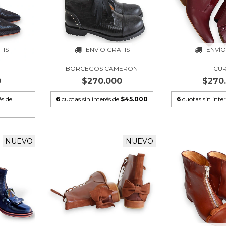
TIS
ENVÍO GRATIS
ENVÍO
BORCEGOS CAMERON
CUR
0
$270.000
$270
és de
6
cuotas sin interés de
$45.000
6
cuotas sin inte
NUEVO
NUEVO