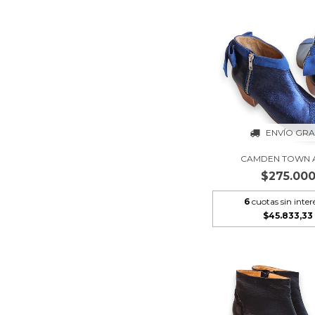
ENVÍO GRA
CAMDEN TOWN 
$275.00
6
cuotas sin inter
$45.833,33