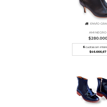
ENVÍO GRA
AMI NEGRO
$280.00
6
cuotas sin inter
$46.666,67