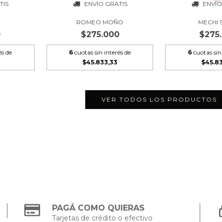
TIS
ENVÍO GRATIS
ENVÍO
ROMEO MOÑO
MECHI 
0
$275.000
$275
és de
6
cuotas sin interés de
6
cuotas sin
$45.833,33
$45.8
VER TODOS LOS PRODUCTOS
PAGÁ COMO QUIERAS
Tarjetas de crédito o efectivo