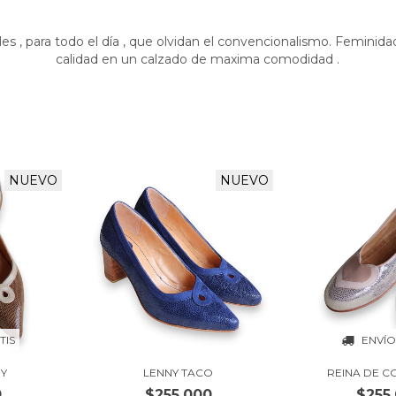
s , para todo el día , que olvidan el convencionalismo. Feminidad
calidad en un calzado de maxima comodidad .
NUEVO
NUEVO
TIS
ENVÍO
NY
LENNY TACO
REINA DE 
0
$255.000
$255