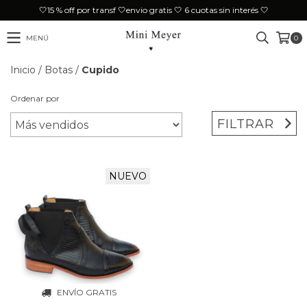
🤍15 % off por transf 🤍envio gratis 🤍 6 cuotas sin interés 🤍
MENÚ
0
Inicio
/
Botas
/
Cupido
Ordenar por
FILTRAR
NUEVO
ENVÍO GRATIS