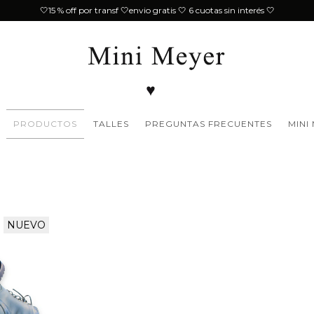
🤍15 % off por transf 🤍envio gratis 🤍 6 cuotas sin interés 🤍
PRODUCTOS
TALLES
PREGUNTAS FRECUENTES
MINI
NUEVO