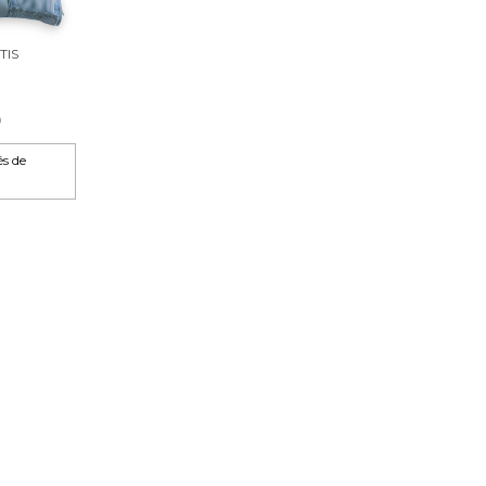
TIS
0
és de