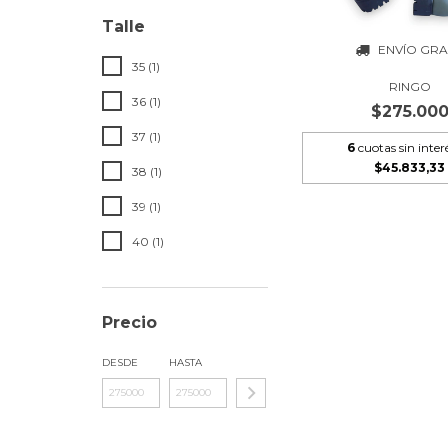
Talle
ENVÍO GRA
35 (1)
RINGO
36 (1)
$275.00
37 (1)
6
cuotas sin inter
$45.833,33
38 (1)
39 (1)
40 (1)
Precio
DESDE
HASTA