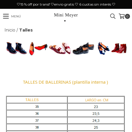
🤍15 % off por transf 🤍envio gratis 🤍 6 cuotas sin interés 🤍
MENÚ
0
Inicio
/
Talles
TALLES DE BALLERINAS (plantilla interna )