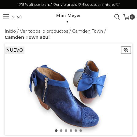
🤍15 % off por transf 🤍envio gratis 🤍 6 cuotas sin interés 🤍
MENÚ
0
Inicio
/
Ver todos lo productos
/
Camden Town
/
Camden Town azul
NUEVO