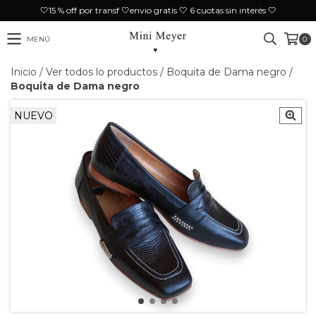
🤍15 % off por transf 🤍envio gratis 🤍 6 cuotas sin interés 🤍
MENÚ
0
Inicio
/
Ver todos lo productos
/
Boquita de Dama negro
/
Boquita de Dama negro
NUEVO