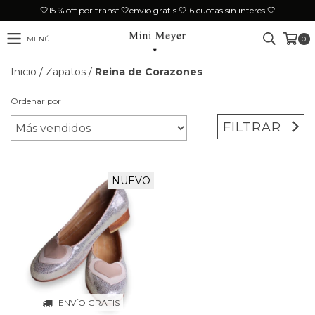
🤍15 % off por transf 🤍envio gratis 🤍 6 cuotas sin interés 🤍
MENÚ
0
Inicio
/
Zapatos
/
Reina de Corazones
Ordenar por
FILTRAR
NUEVO
ENVÍO GRATIS