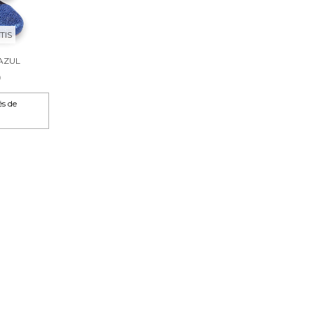
TIS
AZUL
0
és de