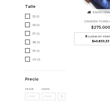
Talle
ENVÍO GRA
35 (1)
CAMDEN TOWN 
36 (1)
$275.00
37 (1)
6
cuotas sin inter
$45.833,33
38 (1)
39 (1)
40 (1)
Precio
DESDE
HASTA