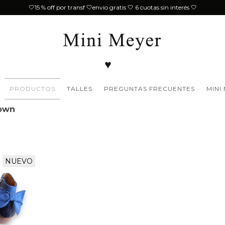
🤍15 % off por transf 🤍envio gratis 🤍 6 cuotas sin interés 🤍
PRODUCTOS
TALLES
PREGUNTAS FRECUENTES
MINI
own
NUEVO