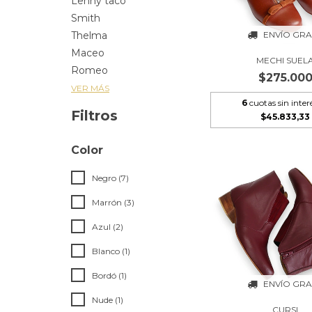
Lenny taco
Smith
ENVÍO GRA
Thelma
Maceo
MECHI SUEL
Romeo
$275.00
VER MÁS
6
cuotas sin inter
Filtros
$45.833,33
Color
Negro (7)
Marrón (3)
Azul (2)
Blanco (1)
Bordó (1)
ENVÍO GRA
Nude (1)
CURSI