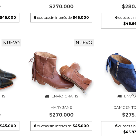
0
$270.000
$280
$45.000
6
cuotas sin interés de
$45.000
6
cuotas sin
$46.6
NUEVO
NUEVO
TIS
ENVÍO GRATIS
ENVÍO
MARY JANE
CAMDEN T
0
$270.000
$275
$45.000
6
cuotas sin interés de
$45.000
6
cuotas sin
$45.8