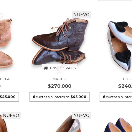
NUEVO
ENVÍO GRATIS
UELA
MACEO
THE
0
$270.000
$240
$45.000
6
cuotas sin interés de
$45.000
6
cuotas sin inte
NUEVO
NUEVO