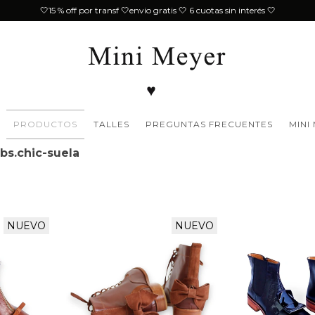
🤍15 % off por transf 🤍envio gratis 🤍 6 cuotas sin interés 🤍
PRODUCTOS
TALLES
PREGUNTAS FRECUENTES
MINI
s.chic-suela
NUEVO
NUEVO