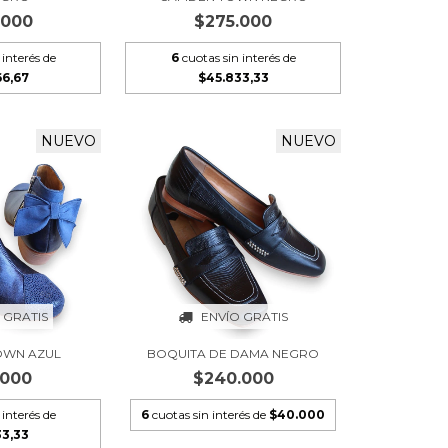
.000
$275.000
 interés de
6
cuotas sin interés de
66,67
$45.833,33
NUEVO
NUEVO
 GRATIS
ENVÍO GRATIS
OWN AZUL
BOQUITA DE DAMA NEGRO
.000
$240.000
 interés de
6
cuotas sin interés de
$40.000
33,33