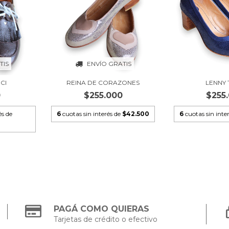
TIS
ENVÍO GRATIS
CI
REINA DE CORAZONES
LENNY
0
$255.000
$255
és de
6
cuotas sin interés de
$42.500
6
cuotas sin inte
PAGÁ COMO QUIERAS
Tarjetas de crédito o efectivo