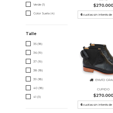
Verde (1)
$270.00
Color Suela (4)
6
cuotas sin interés de
Talle
35 (18)
36 (19)
37 (19)
38 (18)
39 (18)
ENVÍO GRA
40 (18)
CUPIDO
$270.00
41 (3)
6
cuotas sin interés de