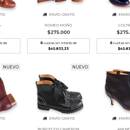
TIS
ENVÍO GRATIS
ENVÍO
A
ROMEO MOÑO
COLT
0
$275.000
$275
és de
6
cuotas sin interés de
6
cuotas sin
$45.833,33
$45.8
NUEVO
NUEVO
TIS
ENVÍO GRATIS
ENVÍO
BORCEGOS CAMERON
AMI N