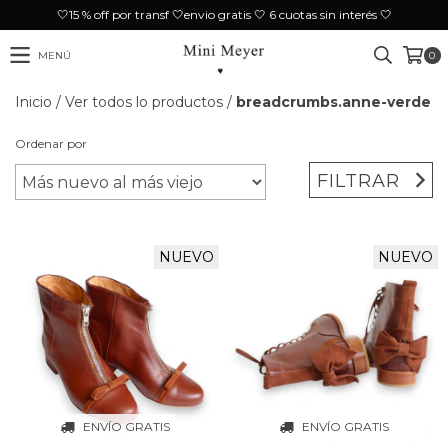
🤍15 % off por transf 🤍envio gratis 🤍 6 cuotas sin interés 🤍
MENÚ
0
Inicio
/
Ver todos lo productos
/
breadcrumbs.anne-verde
Ordenar por
FILTRAR
NUEVO
NUEVO
ENVÍO GRATIS
ENVÍO GRATIS