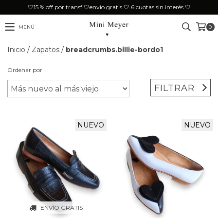
🤍15 % off por transf 🤍envio gratis 🤍 6 cuotas sin interés 🤍
MENÚ
0
Inicio
/
Zapatos
/
breadcrumbs.billie-bordo1
Ordenar por
FILTRAR
NUEVO
NUEVO
ENVÍO GRATIS