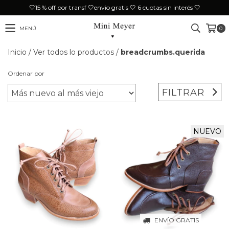
🤍15 % off por transf 🤍envio gratis 🤍 6 cuotas sin interés 🤍
MENÚ
0
Inicio
/
Ver todos lo productos
/
breadcrumbs.querida
Ordenar por
FILTRAR
NUEVO
ENVÍO GRATIS