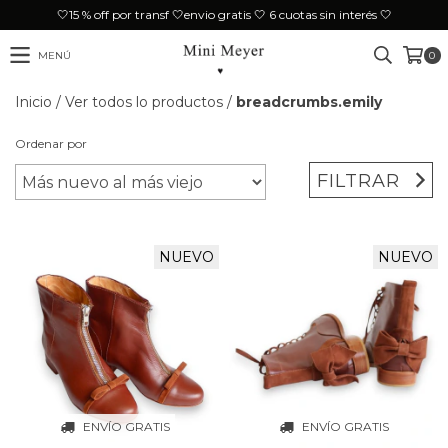
🤍15 % off por transf 🤍envio gratis 🤍 6 cuotas sin interés 🤍
MENÚ
0
Inicio
/
Ver todos lo productos
/
breadcrumbs.emily
Ordenar por
FILTRAR
NUEVO
NUEVO
ENVÍO GRATIS
ENVÍO GRATIS